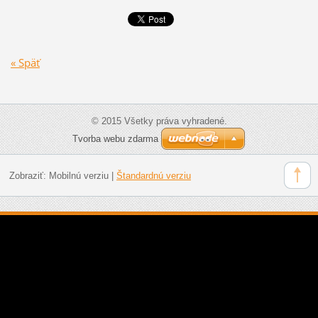
« Späť
© 2015 Všetky práva vyhradené.
Tvorba webu zdarma
Zobraziť:
Mobilnú verziu
|
Štandardnú verziu