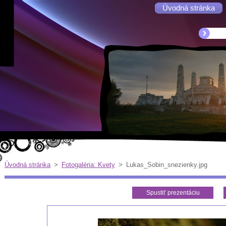
Úvodná stránka
Úvodná stránka
>
Fotogaléria: Kvety
>
Lukas_Sobin_snezienky.jpg
Spustiť prezentáciu