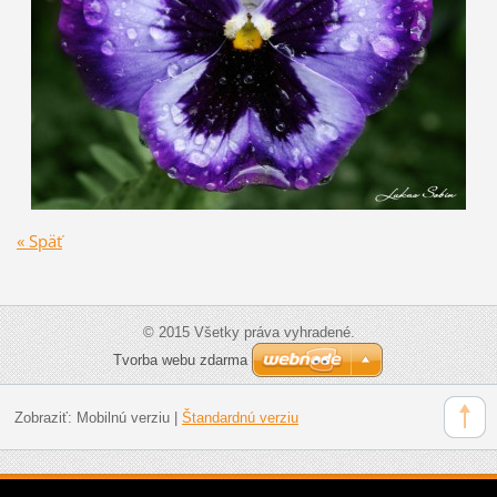
« Späť
© 2015 Všetky práva vyhradené.
Tvorba webu zdarma
Zobraziť:
Mobilnú verziu
|
Štandardnú verziu